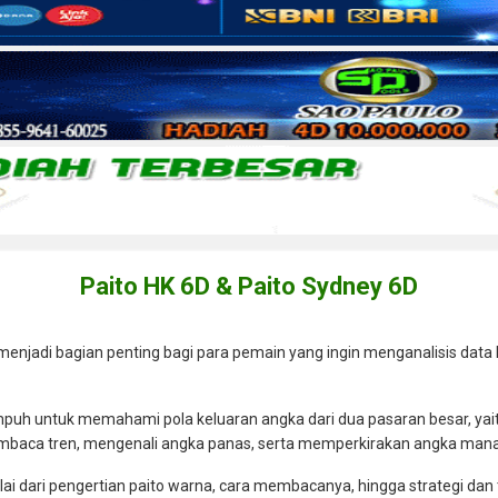
Paito HK 6D & Paito Sydney 6D
enjadi bagian penting bagi para pemain yang ingin menganalisis data k
mpuh untuk memahami pola keluaran angka dari dua pasaran besar, ya
membaca tren, mengenali angka panas, serta memperkirakan angka man
lai dari pengertian paito warna, cara membacanya, hingga strategi dan 