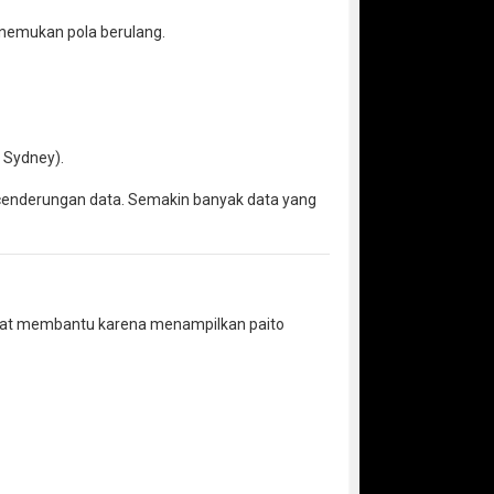
enemukan pola berulang.
 Sydney).
kecenderungan data. Semakin banyak data yang
angat membantu karena menampilkan paito