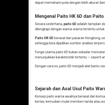
dapat memahami pola dengan lebih akurat dan 
Mengenal Paito HK 6D dan Paito
Secara sederhana,
paito 6D
adalah tampilan dat
dilengkapi dengan warna-warna tertentu untuk
Paito HK 6D
berasal dari pasaran Hongkong, 
sehingga bisa dijadikan sumber analisis terperc
Fungsi utama paito 6D bukan sekadar mencatat 
menunjukkan karakteristik tertentu — seperti a
Dengan cara ini, paito 6D menjadi alat bantu vi
Sejarah dan Asal Usul Paito War
Konsep paito warna awalnya berasal dari komun
kertas, kemudian mulai memberi tanda atau w