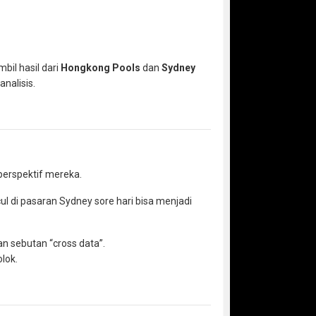
il hasil dari
Hongkong Pools
dan
Sydney
nalisis.
erspektif mereka.
l di pasaran Sydney sore hari bisa menjadi
gan sebutan “cross data”.
lok.