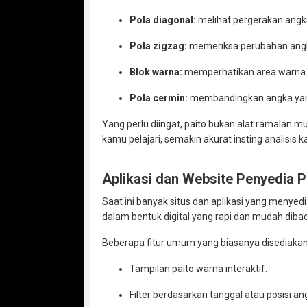
Pola diagonal:
melihat pergerakan angka
Pola zigzag:
memeriksa perubahan angka 
Blok warna:
memperhatikan area warna 
Pola cermin:
membandingkan angka yang 
Yang perlu diingat, paito bukan alat ramalan 
kamu pelajari, semakin akurat insting analisis
Aplikasi dan Website Penyedia 
Saat ini banyak situs dan aplikasi yang meny
dalam bentuk digital yang rapi dan mudah dibac
Beberapa fitur umum yang biasanya disediakan 
Tampilan paito warna interaktif.
Filter berdasarkan tanggal atau posisi an