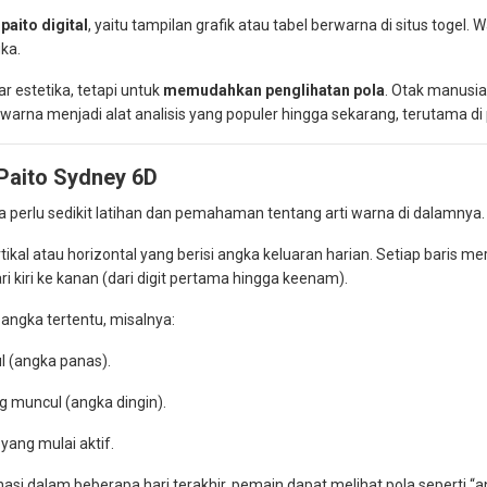
i
paito digital
, yaitu tampilan grafik atau tabel berwarna di situs togel. 
ka.
 estetika, tetapi untuk
memudahkan penglihatan pola
. Otak manusia
o warna menjadi alat analisis yang populer hingga sekarang, terutama d
Paito Sydney 6D
a perlu sedikit latihan dan pemahaman tentang arti warna di dalamnya.
kal atau horizontal yang berisi angka keluaran harian. Setiap baris me
 kiri ke kanan (dari digit pertama hingga keenam).
ngka tertentu, misalnya:
 (angka panas).
 muncul (angka dingin).
yang mulai aktif.
dalam beberapa hari terakhir, pemain dapat melihat pola seperti “ang