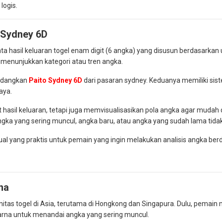
logis.
 Sydney 6D
a hasil keluaran togel enam digit (6 angka) yang disusun berdasarkan u
 menunjukkan kategori atau tren angka.
sedangkan
Paito Sydney 6D
dari pasaran sydney. Keduanya memiliki sis
aya.
hasil keluaran, tetapi juga memvisualisasikan pola angka agar mudah 
ngka yang sering muncul, angka baru, atau angka yang sudah lama tidak
sual yang praktis untuk pemain yang ingin melakukan analisis angka ber
na
itas togel di Asia, terutama di Hongkong dan Singapura. Dulu, pemain 
arna untuk menandai angka yang sering muncul.