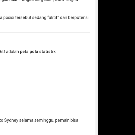
 posisi tersebut sedang “aktif” dan berpotensi
 6D adalah
peta pola statistik
.
paito Sydney selama seminggu, pemain bisa