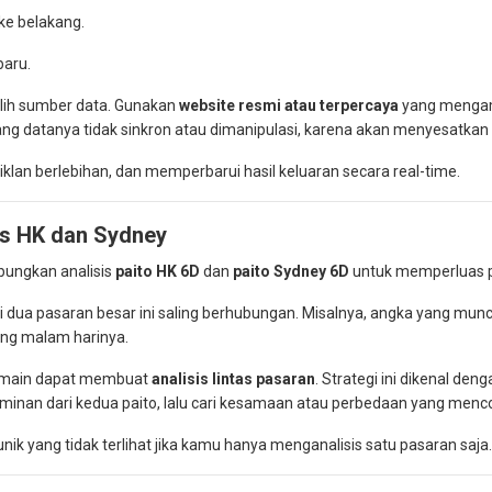
 ke belakang.
baru.
lih sumber data. Gunakan
website resmi atau terpercaya
yang mengamb
 datanya tidak sinkron atau dimanipulasi, karena akan menyesatkan a
i iklan berlebihan, dan memperbarui hasil keluaran secara real-time.
is HK dan Sydney
bungkan analisis
paito HK 6D
dan
paito Sydney 6D
untuk memperluas p
dua pasaran besar ini saling berhubungan. Misalnya, angka yang muncu
ong malam harinya.
emain dapat membuat
analisis lintas pasaran
. Strategi ini dikenal den
minan dari kedua paito, lalu cari kesamaan atau perbedaan yang menco
nik yang tidak terlihat jika kamu hanya menganalisis satu pasaran saja.