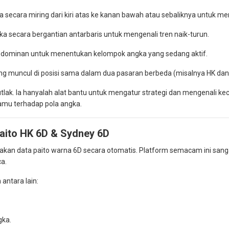
 secara miring dari kiri atas ke kanan bawah atau sebaliknya untuk m
secara bergantian antarbaris untuk mengenali tren naik-turun.
dominan untuk menentukan kelompok angka yang sedang aktif.
muncul di posisi sama dalam dua pasaran berbeda (misalnya HK dan
mutlak. Ia hanyalah alat bantu untuk mengatur strategi dan mengenali 
 kamu terhadap pola angka.
Paito HK 6D & Sydney 6D
ediakan data paito warna 6D secara otomatis. Platform semacam ini s
a.
antara lain:
gka.